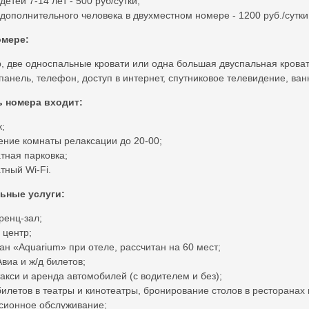
етей 7-14 лет - 500 руб/сутки;
ополнительного человека в двухместном номере - 1200 руб./сутки
омере:
, две односпальные кровати или одна большая двуспальная кроват
панель, телефон, доступ в интернет, спутниковое телевидение, в
ь номера входит:
к;
ние комнаты релаксации до 20-00;
тная парковка;
тный Wi-Fi.
ьные услуги:
енц-зал;
 центр;
ан «Aquarium» при отеле, рассчитан на 60 мест;
Авиа и ж/д билетов;
такси и аренда автомобилей (с водителем и без);
билетов в театры и кинотеатры, бронирование столов в ресторанах 
сионное обслуживание;