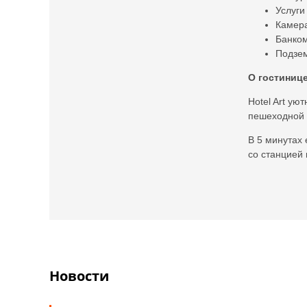
Услуги
Камера
Банком
Подзем
О гостинице
Hotel Art ую
пешеходной 
В 5 минутах
со станцией
Новости